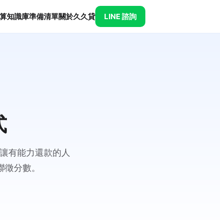
算
知識庫
準備清單
關於久久貸
LINE 諮詢
式
在讓有能力還款的人
聯徵分數。