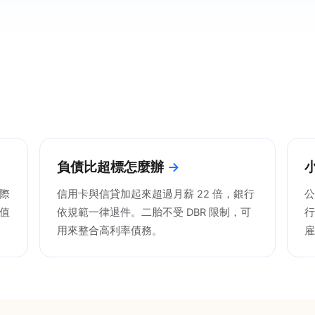
負債比超標怎麼辦
際
信用卡與信貸加起來超過月薪 22 倍，銀行
公
值
依規範一律退件。二胎不受 DBR 限制，可
行
用來整合高利率債務。
雇